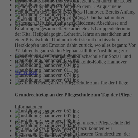
Lernen mit Lust und Leidenschaft zieht sich durch ihr Leben.
Claudia Schippling-Herbold ist ab dem 1. August neue
Schulleiterin des Diakonie-Kollegs Hannover. Bereits Anfang
Juli beginnt sie mit der Einarbeitung. Claudia hat in ihrer
bisherigen Berufslaufbahn verschiedenste Abschlüsse und
Erfahrungen gesammelt. Sie arbeitete als Gruppenleiterin in
der Kita, Heilpädagogin, Lehrerin, lehrte an staatlichen und
einer Privatschule. Und nun kehrt sie mit ein bisschen
Herzklopfen und Emotion dahin zurück, wo alles begann: Vor
37 Jahren begann sie im Stephansstift ihre Ausbildung zur
Erzieherin an der Evangelischen Fachschule für Sozial- und
Heilpädagogik, dem heutigen Diakonie-Kolleg Hannover.
Weiterlesen
Grundrechtetag an der Pflegeschule zum Tag der Pflege
Informationen
13 Mai 2026
Der diesjährige Grundrechtetag an unserer Pflegeschule fiel
auf den Tag der Pflege. Passend dazu konnten wir
interessante Parallelen zwischen unseren Grundrechten, der