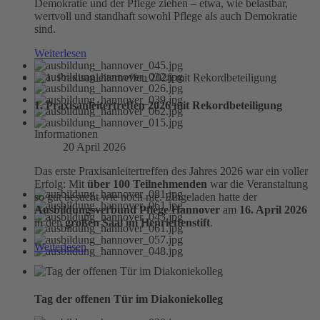
Demokratie und der Pflege ziehen – etwa, wie belastbar,
wertvoll und standhaft sowohl Pflege als auch Demokratie
sind.
Weiterlesen
1. Praxisanleitertreffen 2026 mit Rekordbeteiligung
Informationen
20 April 2026
Das erste Praxisanleitertreffen des Jahres 2026 war ein voller
Erfolg: Mit
über 100 Teilnehmenden
war die Veranstaltung
so gut besucht wie noch nie. Eingeladen hatte der
Ausbildungsverbund Pflege Hannover
am
16. April 2026
in den
großen Saal im Henriettenstift
.
Weiterlesen
Tag der offenen Tür im Diakoniekolleg