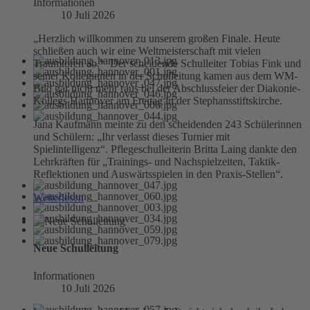
Informationen
10 Juli 2026
„Herzlich willkommen zu unserem großen Finale. Heute
schließen auch wir eine Weltmeisterschaft mit vielen
Traumtoren ab.“ Der scheidende Schulleiter Tobias Fink und
seiner Kolleginnen in der Schulleitung kamen aus dem WM-
Bild gar nicht mehr raus bei der Abschlussfeier der Diakonie-
Kollegs Hannover am Freitag in der Stephansstiftskirche.
Jana Kaufmann meinte zu den scheidenden 243 Schülerinnen
und Schülern: „Ihr verlasst dieses Turnier mit
Spielintelligenz“. Pflegeschulleiterin Britta Laing dankte den
Lehrkräften für „Trainings- und Nachspielzeiten, Taktik-
Reflektionen und Auswärtsspielen in den Praxis-Stellen“.
Weiterlesen
Neue Schulleitung
Informationen
10 Juli 2026