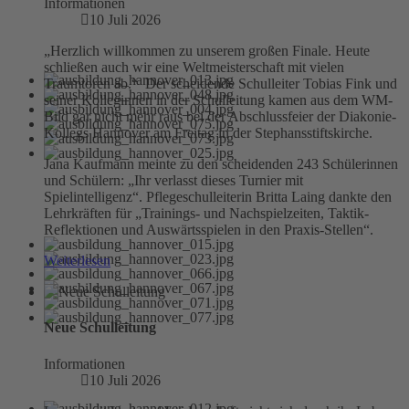
Informationen
10 Juli 2026
„Herzlich willkommen zu unserem großen Finale. Heute
schließen auch wir eine Weltmeisterschaft mit vielen
Traumtoren ab.“ Der scheidende Schulleiter Tobias Fink und
seiner Kolleginnen in der Schulleitung kamen aus dem WM-
Bild gar nicht mehr raus bei der Abschlussfeier der Diakonie-
Kollegs Hannover am Freitag in der Stephansstiftskirche.
Jana Kaufmann meinte zu den scheidenden 243 Schülerinnen
und Schülern: „Ihr verlasst dieses Turnier mit
Spielintelligenz“. Pflegeschulleiterin Britta Laing dankte den
Lehrkräften für „Trainings- und Nachspielzeiten, Taktik-
Reflektionen und Auswärtsspielen in den Praxis-Stellen“.
Weiterlesen
Neue Schulleitung
Informationen
10 Juli 2026