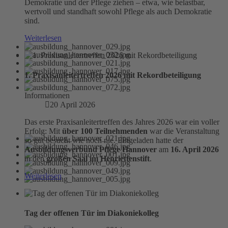
Demokratie und der Pflege ziehen – etwa, wie belastbar,
wertvoll und standhaft sowohl Pflege als auch Demokratie
sind.
Weiterlesen
1. Praxisanleitertreffen 2026 mit Rekordbeteiligung
Informationen
20 April 2026
Das erste Praxisanleitertreffen des Jahres 2026 war ein voller
Erfolg: Mit
über 100 Teilnehmenden
war die Veranstaltung
so gut besucht wie noch nie. Eingeladen hatte der
Ausbildungsverbund Pflege Hannover
am
16. April 2026
in den
großen Saal im Henriettenstift
.
Weiterlesen
Tag der offenen Tür im Diakoniekolleg