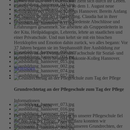
Lernen mit Lust und Leidenschaft zieht sich durch ihr Leben.
Claudia Schippling-Herbold ist ab dem 1. August neue
Schulleiterin des Diakonie-Kollegs Hannover. Bereits Anfang
Juli beginnt sie mit der Einarbeitung. Claudia hat in ihrer
bisherigen Berufslaufbahn verschiedenste Abschlüsse und
Erfahrungen gesammelt. Sie arbeitete als Gruppenleiterin in
der Kita, Heilpädagogin, Lehrerin, lehrte an staatlichen und
einer Privatschule. Und nun kehrt sie mit ein bisschen
Herzklopfen und Emotion dahin zurück, wo alles begann: Vor
37 Jahren begann sie im Stephansstift ihre Ausbildung zur
Erzieherin an der Evangelischen Fachschule für Sozial- und
Heilpädagogik, dem heutigen Diakonie-Kolleg Hannover.
Weiterlesen
Grundrechtetag an der Pflegeschule zum Tag der Pflege
Informationen
13 Mai 2026
Der diesjährige Grundrechtetag an unserer Pflegeschule fiel
auf den Tag der Pflege. Passend dazu konnten wir
interessante Parallelen zwischen unseren Grundrechten, der